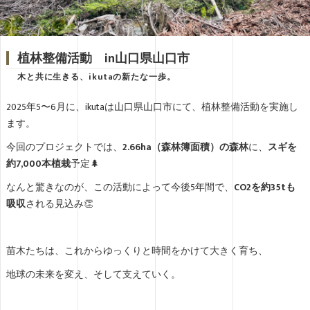
植林整備活動 in山口県山口市
木と共に生きる、ikutaの新たな一歩。
2025年5〜6月に、ikutaは山口県山口市にて、植林整備活動を実施し
ます。
今回のプロジェクトでは、
2.66ha（森林簿面積）の森林
に、
スギを
約7,000本植栽
予定🌲
なんと驚きなのが、この活動によって今後5年間で、
CO2を約35tも
吸収
される見込み👏
苗木たちは、これからゆっくりと時間をかけて大きく育ち、
地球の未来を変え、そして支えていく。