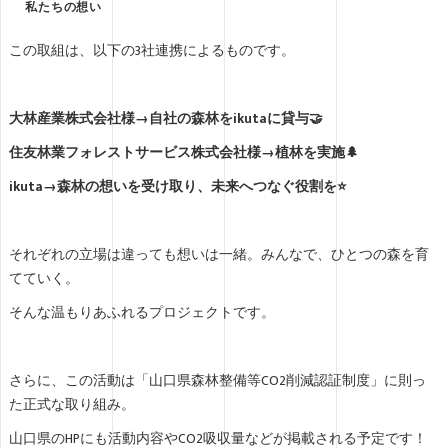
私たちの想い
この取組は、以下の3社連携によるものです。
大林産業株式会社様→自社の森林をikutaに貸与🤝
住友林業フォレストサービス株式会社様→植林を実施🌲
ikuta→森林の想いを受け取り、未来へつなぐ役割を⭐️
それぞれの立場は違っても想いは一緒。みんなで、ひとつの森を育
てていく。
そんな温もりあふれるプロジェクトです。
さらに、この活動は「山口県森林整備等CO2削減認証制度」に則っ
た正式な取り組み。
山口県のHPにも活動内容やCO2吸収量などが掲載される予定です！